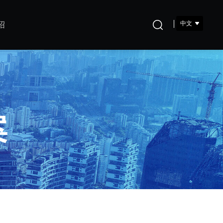
中文
绍
案