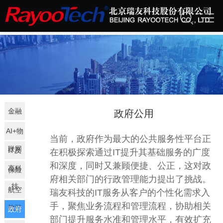
行业聚焦
金融
政府公用
AI+物
当前，政府作为最大的公共服务性平台正
联网
IT及
在积极探索通过
IT
提升其基础服务的广度
和深度，同时又兼顾便捷、公正，这对政
高科
保险
府相关部门的行政管理能力提出了挑战。
技
航空
瑞友科技的
IT
服务从客户的个性化需求入
手，聚焦业务流程和管理流程，协助相关
旅游
政府
部门提升服务水准和管理水平，有效扩充