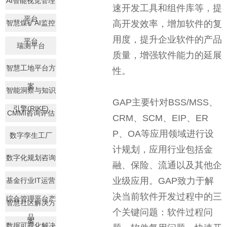
AI智能视觉管理
速开发工具和组件库等，提
平台
高开发效率，增加软件的复
智慧煤矿AI监控
用度，提升企业软件的产品
平台
瑞测平台
质量，增强软件能力的延展
智慧工地平台方
性。
案
智能洞察与知识
GAP主要针对BSS/MSS、
引擎(RIKE)
CMMI咨询评估
CRM、SCM、EIP、ER
P、OA等应用领域进行设
数字孪生工厂
计规划，应用行业包括金
数字化规划咨询
融、保险、流通以及其他企
业级应用。GAP致力于解
基金行业IT运营
决当前软件开发过程中的三
综合管理平台产
智慧社区解决方
个关键问题：软件过程问
品
案
数据可视化解决