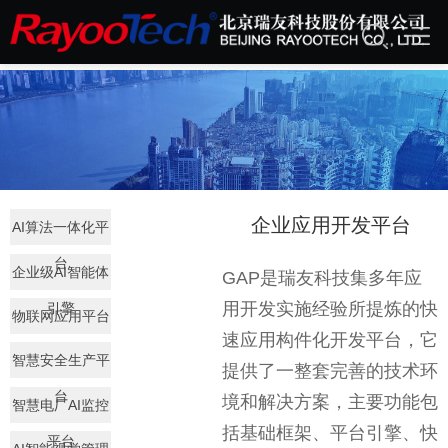
企业应用开发平
企业应用开发平台
AI算法一体化平
台
企业级AI智能体
GAP是瑞友科技集多年应
台
用开发实施经验所提炼的快
引擎
物联网应用平台
速应用构件化开发平台，它
智慧安全生产平
提供了一整套完善的技术环
台
境和解决方案，主要功能包
智慧电厂AI监控
括基础框架、平台引擎、快
平台