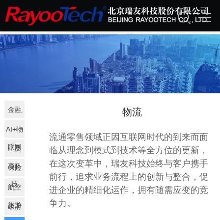
行业聚焦
金融
物流
AI+物
流通零售领域正因互联网时代的到来而面
联网
IT及
临从理念到模式到技术等全方位的更新，
在这次变革中，瑞友科技始终与客户携手
高科
保险
前行，追求业务流程上的创新与整合，促
技
航空
进企业的精细化运作，拥有随需应变的竞
争力。
旅游
政府