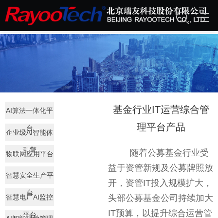
基金行业IT运营综合管
AI算法一体化平
理平台产品
台
企业级AI智能体
引擎
随着公募基金行业受
物联网应用平台
益于资管新规及公募牌照放
智慧安全生产平
开，资管IT投入规模扩大，
台
智慧电厂AI监控
头部公募基金公司持续加大
IT预算，以提升综合运营管
平台