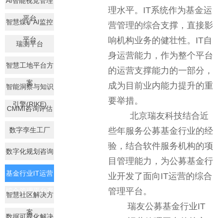
AI智能视觉管理
理水平。IT系统作为基金运
平台
智慧煤矿AI监控
营管理的综合支撑，直接影
响机构业务的健壮性。IT自
平台
瑞测平台
身运营能力，作为整个平台
智慧工地平台方
的运营支撑能力的一部分，
案
成为目前业内能力提升的重
智能洞察与知识
要举措。
引擎(RIKE)
CMMI咨询评估
北京瑞友科技结合近
数字孪生工厂
些年服务公募基金行业的经
验，结合软件服务机构的项
数字化规划咨询
目管理能力，为公募基金行
基金行业IT运营
业开发了面向IT运营的综合
管理平台。
综合管理平台产
智慧社区解决方
瑞友公募基金行业IT
品
案
数据可视化解决