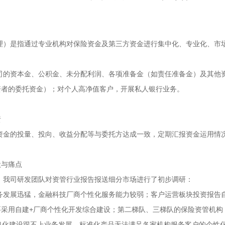
是指通过专业机构对保险资金及第三方资金进行集中化、专业化、市场
：
资本金、公积金、未分配利润、各项准备金（如责任准备金）及其他资
者的委托资金）‌；对个人高净值客户，开展私人银行业务‌。
责
的投量、投向、收益分配等与委托方达成一致，定期汇报资金运用情况
状与痛点
司研发团队对资管行业报告报送细分市场进行了初步调研：
展迅猛，金融科技厂商个性化服务能力较弱；客户运营板块投资报告自
要采用自建+厂商个性化开发综合建设；第二梯队、三梯队的保险资管机构
息化建设跟不上业务发展，标准化产品无法满足各家机构服务客户的个性